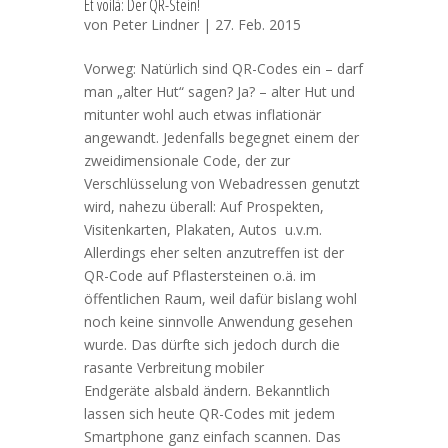
Et voilà: Der QR-Stein!
von
Peter Lindner
| 27. Feb. 2015
Vorweg: Natürlich sind QR-Codes ein – darf
man „alter Hut“ sagen? Ja? – alter Hut und
mitunter wohl auch etwas inflationär
angewandt. Jedenfalls begegnet einem der
zweidimensionale Code, der zur
Verschlüsselung von Webadressen genutzt
wird, nahezu überall: Auf Prospekten,
Visitenkarten, Plakaten, Autos u.v.m.
Allerdings eher selten anzutreffen ist der
QR-Code auf Pflastersteinen o.ä. im
öffentlichen Raum, weil dafür bislang wohl
noch keine sinnvolle Anwendung gesehen
wurde. Das dürfte sich jedoch durch die
rasante Verbreitung mobiler
Endgeräte alsbald ändern. Bekanntlich
lassen sich heute QR-Codes mit jedem
Smartphone ganz einfach scannen. Das